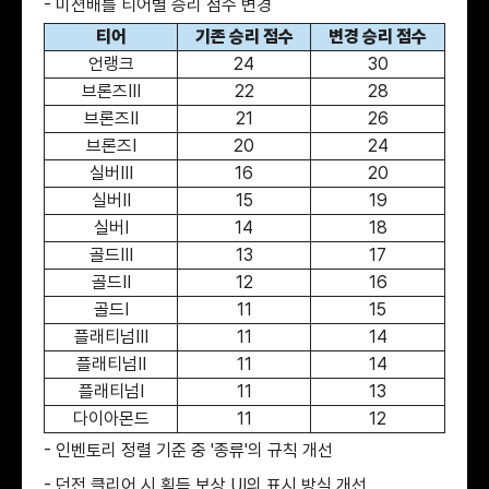
- 미션배틀 티어별 승리 점수 변경
티어
기존 승리 점수
변경 승리 점수
언랭크
24
30
브론즈III
22
28
브론즈II
21
26
브론즈I
20
24
실버III
16
20
실버II
15
19
실버I
14
18
골드III
13
17
골드II
12
16
골드I
11
15
플래티넘III
11
14
플래티넘II
11
14
플래티넘I
11
13
다이아몬드
11
12
- 인벤토리 정렬 기준 중 '종류'의 규칙 개선
- 던전 클리어 시 획득 보상 UI의 표시 방식 개선